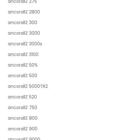
ancorallZ 275
ancorallZ 2800
ancorallZ 300
ancorallZ 3000
ancorallZ 3000s
ancorallZ 3100
ancorallZ 50%
ancorallZ 500
ancorallZ 5000TR2
ancorallZ 520
ancorallZ 750
ancorallZ 800
ancorallZ 900
ancorallZ 9000