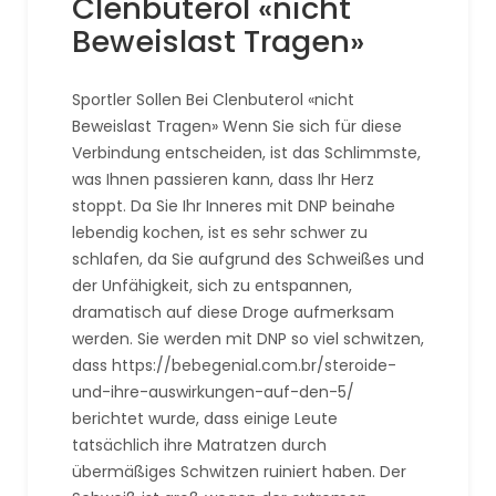
Clenbuterol «nicht
Beweislast Tragen»
Sportler Sollen Bei Clenbuterol «nicht
Beweislast Tragen» Wenn Sie sich für diese
Verbindung entscheiden, ist das Schlimmste,
was Ihnen passieren kann, dass Ihr Herz
stoppt. Da Sie Ihr Inneres mit DNP beinahe
lebendig kochen, ist es sehr schwer zu
schlafen, da Sie aufgrund des Schweißes und
der Unfähigkeit, sich zu entspannen,
dramatisch auf diese Droge aufmerksam
werden. Sie werden mit DNP so viel schwitzen,
dass https://bebegenial.com.br/steroide-
und-ihre-auswirkungen-auf-den-5/
berichtet wurde, dass einige Leute
tatsächlich ihre Matratzen durch
übermäßiges Schwitzen ruiniert haben. Der