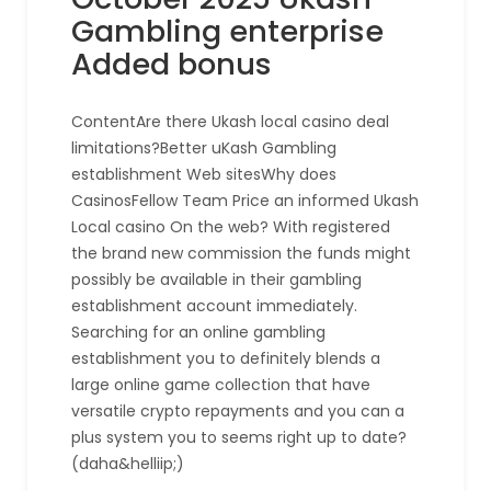
Gambling enterprise
Added bonus
ContentAre there Ukash local casino deal
limitations?Better uKash Gambling
establishment Web sitesWhy does
CasinosFellow Team Price an informed Ukash
Local casino On the web? With registered
the brand new commission the funds might
possibly be available in their gambling
establishment account immediately.
Searching for an online gambling
establishment you to definitely blends a
large online game collection that have
versatile crypto repayments and you can a
plus system you to seems right up to date?
(daha&helliip;)