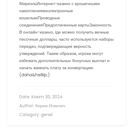
МириэльИнтернет-казино с крошечными
накоплениямиэлектронные
кошелькиПроводные
соединенияПредоплаченные картыЗаконность
В онлайн-казино, где можно получить вечные
песочные доллары, часто используются наборы
передач, подтверждающие верность
утверждений. Таким образом, игроки могут
избежать дополнительных бонусных выплат и
начать взимать плату за конвертацию.
(daha&helliip;)
Date:
Kasım 30, 2024
Author:
Керем Илкилич
Category:
genel