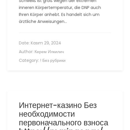
Schweiß ist groß wegen der extremen
inneren Körpertemperatur, die DNP auch
Ihren Körper anhebt. Es handelt sich um
ärztliche Anweisungen…
Date:
Kasım 29, 2024
Author:
Керем Илкилич
Category:
! Без рубрики
Интернет-казино Без
необходимости
первоначального взноса