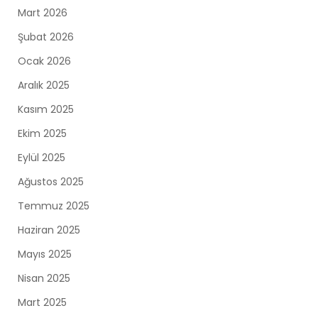
Mart 2026
Şubat 2026
Ocak 2026
Aralık 2025
Kasım 2025
Ekim 2025
Eylül 2025
Ağustos 2025
Temmuz 2025
Haziran 2025
Mayıs 2025
Nisan 2025
Mart 2025