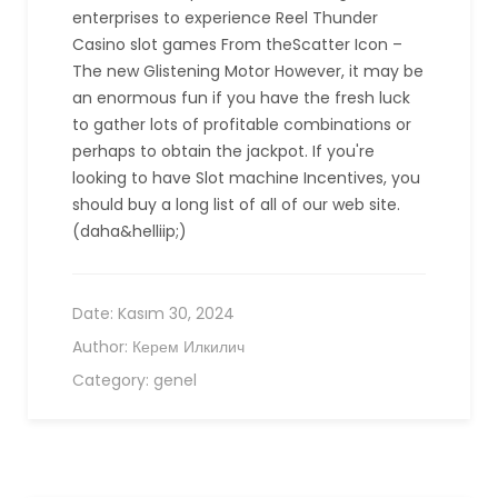
enterprises to experience Reel Thunder
Casino slot games From theScatter Icon –
The new Glistening Motor However, it may be
an enormous fun if you have the fresh luck
to gather lots of profitable combinations or
perhaps to obtain the jackpot. If you're
looking to have Slot machine Incentives, you
should buy a long list of all of our web site.
(daha&helliip;)
Date:
Kasım 30, 2024
Author:
Керем Илкилич
Category:
genel