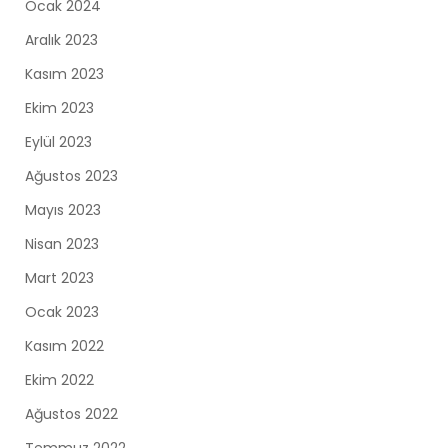
Ocak 2024
Aralık 2023
Kasım 2023
Ekim 2023
Eylül 2023
Ağustos 2023
Mayıs 2023
Nisan 2023
Mart 2023
Ocak 2023
Kasım 2022
Ekim 2022
Ağustos 2022