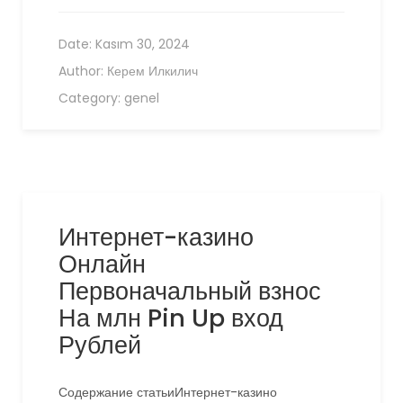
Date:
Kasım 30, 2024
Author:
Керем Илкилич
Category:
genel
Интернет-казино
Онлайн
Первоначальный взнос
На млн Pin Up вход
Рублей
Содержание статьиИнтернет-казино