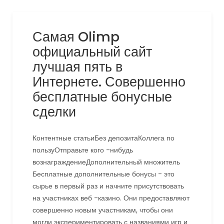
Самая Olimp
официальный сайт
лучшая пять в
Интернете. Совершенно
бесплатные бонусные
сделки
Контентные статьиБез депозитаКоллега по
пользуОтправьте кого -нибудь
вознаграждениеДополнительный множитель
Бесплатные дополнительные бонусы - это
сырье в первый раз и начните присутствовать
на участниках веб -казино. Они предоставляют
совершенно новым участникам, чтобы они
могли экспериментировать с названиями игр и