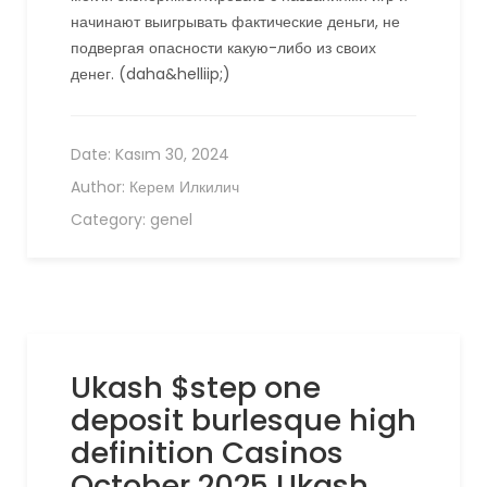
начинают выигрывать фактические деньги, не
подвергая опасности какую-либо из своих
денег. (daha&helliip;)
Date:
Kasım 30, 2024
Author:
Керем Илкилич
Category:
genel
Ukash $step one
deposit burlesque high
definition Casinos
October 2025 Ukash