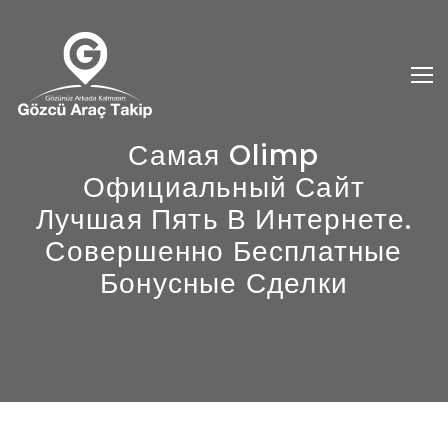
Самая Olimp
Официальный Сайт
Лучшая Пять В Интернете.
Совершенно Бесплатные
Бонусные Сделки