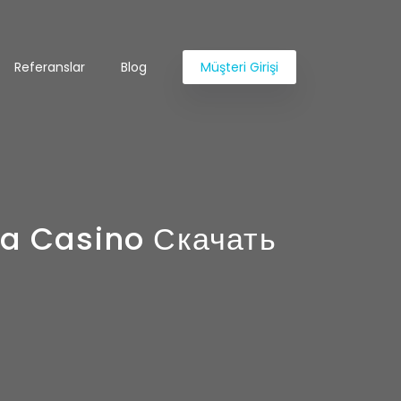
Referanslar
Blog
Müşteri Girişi
a Casino Скачать