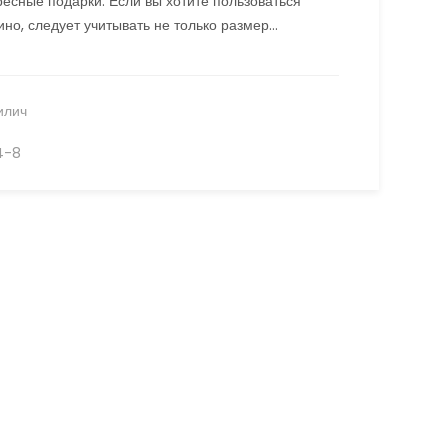
есные подарки. Если вы хотите пользоваться
но, следует учитывать не только размер…
илич
4-8