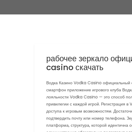
рабочее зеркало офиц
casino скачать
Водка Казино Vodka Casino официальный с
смартфон приложение игрового клуба Водк
лояльности Vodka Casino — это способ пол
привилегии с каждой игрой. Регистрация в 
доступа к игровым возможностям. Достаточн
подтвердить почту или номер телефона. Зер
платформа, структура, которой идентична 