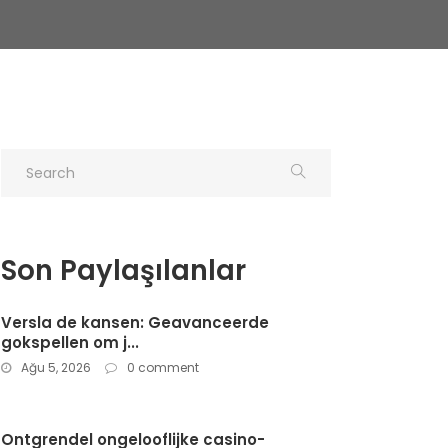
Son Paylaşılanlar
Versla de kansen: Geavanceerde
gokspellen om j...
Ağu 5, 2026
0 comment
Ontgrendel ongelooflijke casino-