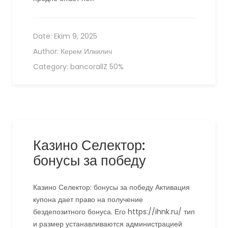
Date:
Ekim 9, 2025
Author:
Керем Илкилич
Category:
bancorallZ 50%
Казино Селектор:
бонусы за победу
Казино Селектор: бонусы за победу Активация
купона дает право на получение
бездепозитного бонуса. Его https://ihnk.ru/ тип
и размер устанавливаются администрацией