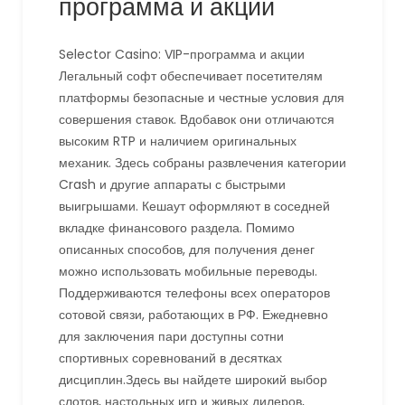
программа и акции
Selector Casino: VIP-программа и акции
Легальный софт обеспечивает посетителям
платформы безопасные и честные условия для
совершения ставок. Вдобавок они отличаются
высоким RTP и наличием оригинальных
механик. Здесь собраны развлечения категории
Crash и другие аппараты с быстрыми
выигрышами. Кешаут оформляют в соседней
вкладке финансового раздела. Помимо
описанных способов, для получения денег
можно использовать мобильные переводы.
Поддерживаются телефоны всех операторов
сотовой связи, работающих в РФ. Ежедневно
для заключения пари доступны сотни
спортивных соревнований в десятках
дисциплин.Здесь вы найдете широкий выбор
слотов, настольных игр и живых дилеров,