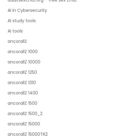
adultsexchat.org – free sex chat
AI in Cybersecurity
AI study tools
AI tools
ancorallZ
ancorallZ 1000
ancorallZ 10000
ancorallZ 1250
ancorallZ 1310
ancorallZ 1400
ancorallZ 1500
ancorallZ 1500_2
ancorallZ 15000
ancorallZ 15000TR2