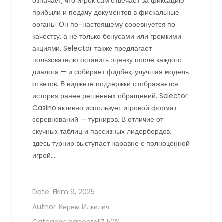
означает, что игрок сам отвечает за фиксацию
прибыли и подачу документов в фискальные
органы. Он по-настоящему соревнуется по
качеству, а не только бонусами или громкими
акциями. Selector также предлагает
пользователю оставить оценку после каждого
диалога — и собирает фидбек, улучшая модель
ответов. В виджете поддержки отображается
история ранее решённых обращений. Selector
Casino активно использует игровой формат
соревнований — турниров. В отличие от
скучных таблиц и пассивных лидербордов,
здесь турнир выступает наравне с полноценной
игрой.…
Date:
Ekim 9, 2025
Author:
Керем Илкилич
Category:
bancorallZ 50%