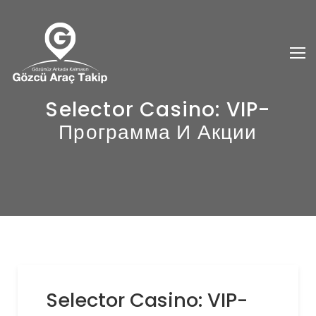
Selector Casino: VIP-
Программа И Акции
Selector Casino: VIP-