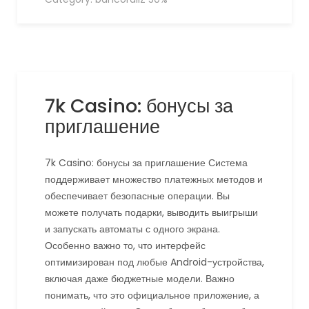
7k Casino: бонусы за
приглашение
7k Casino: бонусы за приглашение Система
поддерживает множество платежных методов и
обеспечивает безопасные операции. Вы
можете получать подарки, выводить выигрыши
и запускать автоматы с одного экрана.
Особенно важно то, что интерфейс
оптимизирован под любые Android-устройства,
включая даже бюджетные модели. Важно
понимать, что это официальное приложение, а