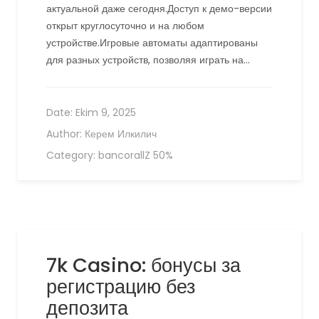
актуальной даже сегодня.Доступ к демо-версии
открыт круглосуточно и на любом
устройстве.Игровые автоматы адаптированы
для разных устройств, позволяя играть на…
Date:
Ekim 9, 2025
Author:
Керем Илкилич
Category:
bancorallZ 50%
7k Casino: бонусы за
регистрацию без
депозита