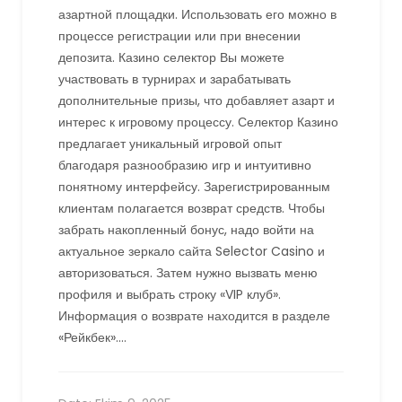
азартной площадки. Использовать его можно в
процессе регистрации или при внесении
депозита. Казино селектор Вы можете
участвовать в турнирах и зарабатывать
дополнительные призы, что добавляет азарт и
интерес к игровому процессу. Селектор Казино
предлагает уникальный игровой опыт
благодаря разнообразию игр и интуитивно
понятному интерфейсу. Зарегистрированным
клиентам полагается возврат средств. Чтобы
забрать накопленный бонус, надо войти на
актуальное зеркало сайта Selector Casino и
авторизоваться. Затем нужно вызвать меню
профиля и выбрать строку «VIP клуб».
Информация о возврате находится в разделе
«Рейкбек».…