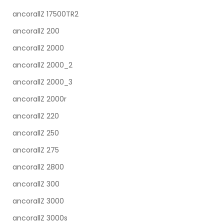
ancorallZ 17500TR2
ancorallZ 200
ancorallZ 2000
ancorallZ 2000_2
ancorallZ 2000_3
ancorallZ 2000r
ancorallZ 220
ancorallZ 250
ancorallZ 275
ancorallZ 2800
ancorallZ 300
ancorallZ 3000
ancorallZ 3000s