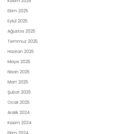
Kasım 2025
Ekim 2025
Eylül 2025
Ağustos 2025
Temmuz 2025
Haziran 2025
Mayıs 2025
Nisan 2025
Mart 2025
Şubat 2025
Ocak 2025
Aralık 2024
Kasım 2024
Ekim 2024