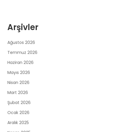
Arşivler
Ağustos 2026
Temmuz 2026
Haziran 2026
Mayıs 2026
Nisan 2026
Mart 2026
Şubat 2026
Ocak 2026
Aralık 2025