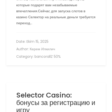
которые подарят вам незабываемые
впечатления.Сейчас для запуска слотов в
казино Селектор на реальные деньги требуется
переход…
Date:
Ekim 15, 2025
Author:
Керем Илкилич
Category:
bancorallZ 50%
Selector Casino:
бонусы за регистрацию и
игру