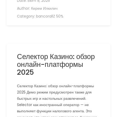
Date:
Ekim 9, 2025
Author:
Керем Илкилич
Category:
bancorallZ 50%
Селектор Казино: обзор
онлайн-платформы
2025
Селектор Казино: обзор онлайн-платформы
2025 Демо режим предусмотрен также для
быстрых игр и настольных развлечений.
Selector как иностранный оператор — не
выполняет функции налогового агента. Это