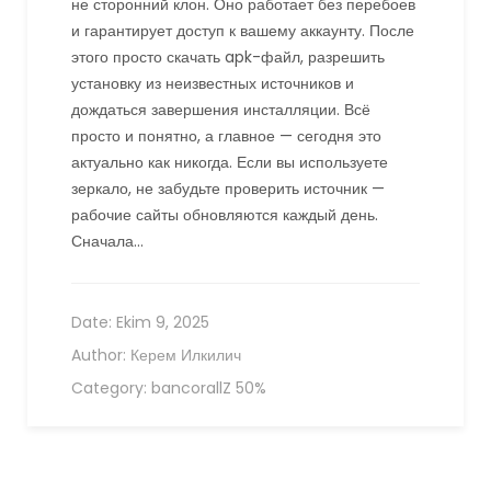
не сторонний клон. Оно работает без перебоев
и гарантирует доступ к вашему аккаунту. После
этого просто скачать apk-файл, разрешить
установку из неизвестных источников и
дождаться завершения инсталляции. Всё
просто и понятно, а главное — сегодня это
актуально как никогда. Если вы используете
зеркало, не забудьте проверить источник —
рабочие сайты обновляются каждый день.
Сначала…
Date:
Ekim 9, 2025
Author:
Керем Илкилич
Category:
bancorallZ 50%