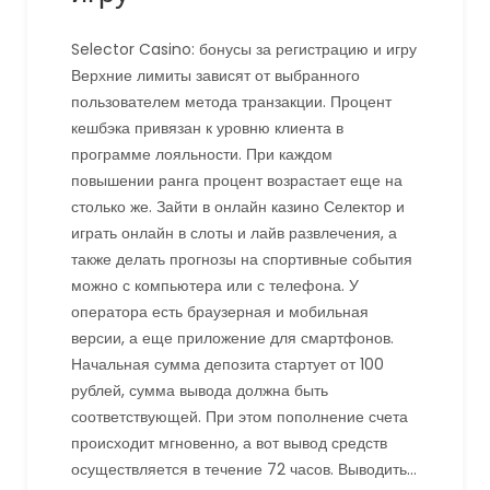
Selector Casino: бонусы за регистрацию и игру
Верхние лимиты зависят от выбранного
пользователем метода транзакции. Процент
кешбэка привязан к уровню клиента в
программе лояльности. При каждом
повышении ранга процент возрастает еще на
столько же. Зайти в онлайн казино Селектор и
играть онлайн в слоты и лайв развлечения, а
также делать прогнозы на спортивные события
можно с компьютера или с телефона. У
оператора есть браузерная и мобильная
версии, а еще приложение для смартфонов.
Начальная сумма депозита стартует от 100
рублей, сумма вывода должна быть
соответствующей. При этом пополнение счета
происходит мгновенно, а вот вывод средств
осуществляется в течение 72 часов. Выводить…