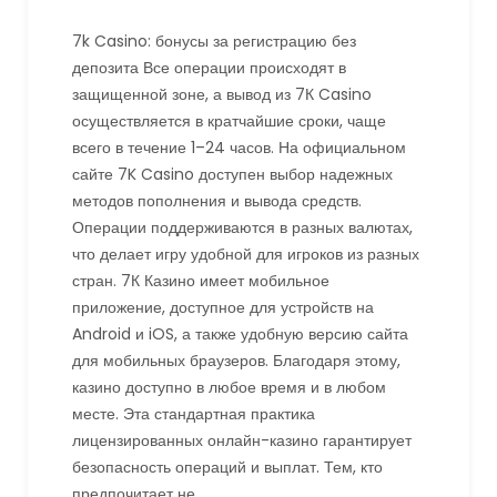
7k Casino: бонусы за регистрацию без
депозита Все операции происходят в
защищенной зоне, а вывод из 7К Casino
осуществляется в кратчайшие сроки, чаще
всего в течение 1–24 часов. На официальном
сайте 7K Casino доступен выбор надежных
методов пополнения и вывода средств.
Операции поддерживаются в разных валютах,
что делает игру удобной для игроков из разных
стран. 7К Казино имеет мобильное
приложение, доступное для устройств на
Android и iOS, а также удобную версию сайта
для мобильных браузеров. Благодаря этому,
казино доступно в любое время и в любом
месте. Эта стандартная практика
лицензированных онлайн-казино гарантирует
безопасность операций и выплат. Тем, кто
предпочитает не…