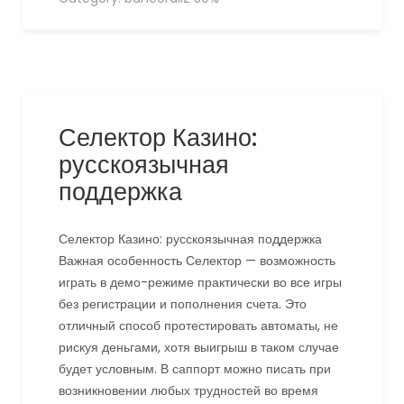
Селектор Казино:
русскоязычная
поддержка
Селектор Казино: русскоязычная поддержка
Важная особенность Селектор — возможность
играть в демо-режиме практически во все игры
без регистрации и пополнения счета. Это
отличный способ протестировать автоматы, не
рискуя деньгами, хотя выигрыш в таком случае
будет условным. В саппорт можно писать при
возникновении любых трудностей во время