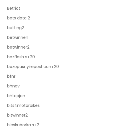
Betriot
bets dota 2
betting2
betwinner1
betwinner2
bezflash.ru 20
bezopasnyirepost.com 20
bfnr
bhnov
bhtopjan
bits4motorbikes
bitwinner2
bleskuborka.ru 2