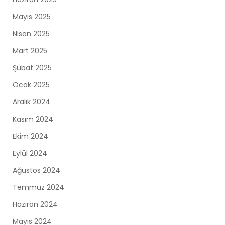
Mayıs 2025
Nisan 2025
Mart 2025
Şubat 2025
Ocak 2025
Aralık 2024
Kasım 2024
Ekim 2024
Eylül 2024
Ağustos 2024
Temmuz 2024
Haziran 2024
Mayıs 2024