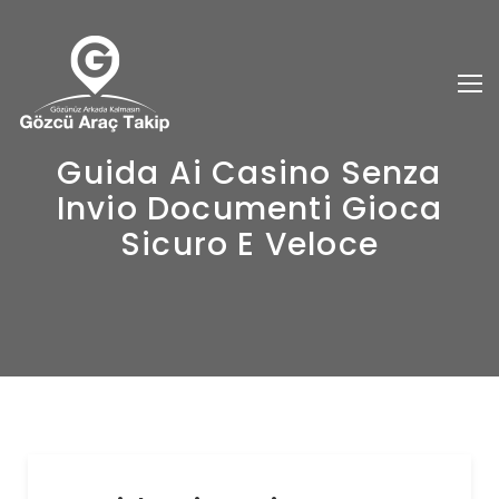
Guida Ai Casino Senza
Invio Documenti Gioca
Sicuro E Veloce