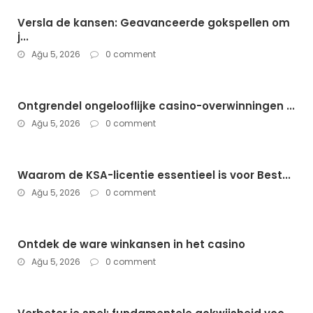
Versla de kansen: Geavanceerde gokspellen om
j...
Ağu 5, 2026
0 comment
Ontgrendel ongelooflijke casino-overwinningen ...
Ağu 5, 2026
0 comment
Waarom de KSA-licentie essentieel is voor Best...
Ağu 5, 2026
0 comment
Ontdek de ware winkansen in het casino
Ağu 5, 2026
0 comment