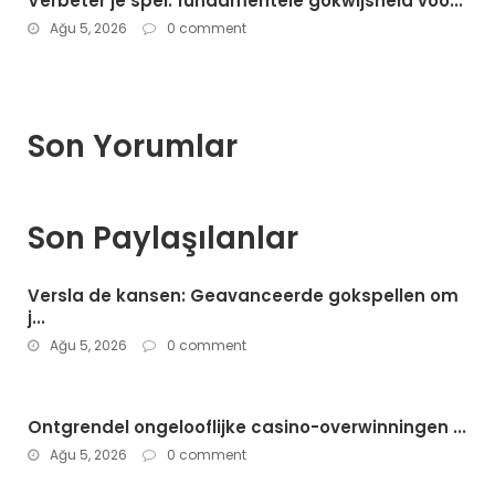
Verbeter je spel: fundamentele gokwijsheid voo...
Ağu 5, 2026
0 comment
Son Yorumlar
Son Paylaşılanlar
Versla de kansen: Geavanceerde gokspellen om
j...
Ağu 5, 2026
0 comment
Ontgrendel ongelooflijke casino-overwinningen ...
Ağu 5, 2026
0 comment