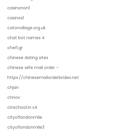
casinonon1
casinos1
catonvillage.org.uk
chat bot names 4
chefi.gr
chinese dating sites
chinese wife mail order –
https://chinesemailorderbrides.net
chjan
chnov
cinschool.in x4
cityoflondonmile
cityoflondonmile3