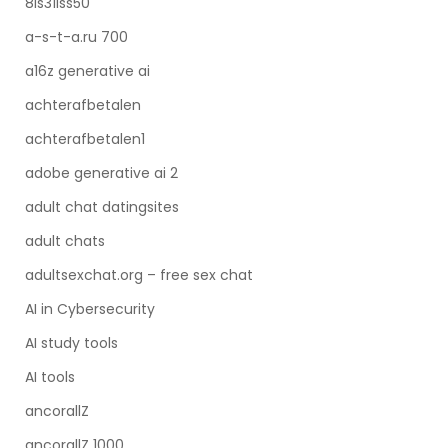
8is31iss50
a-s-t-a.ru 700
a16z generative ai
achterafbetalen
achterafbetalen1
adobe generative ai 2
adult chat datingsites
adult chats
adultsexchat.org – free sex chat
AI in Cybersecurity
AI study tools
AI tools
ancorallZ
ancorallZ 1000