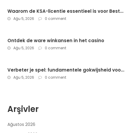
Waarom de KSA-licentie essentieel is voor Best...
Ağu 5, 2026
0 comment
Ontdek de ware winkansen in het casino
Ağu 5, 2026
0 comment
Verbeter je spel: fundamentele gokwijsheid voo...
Ağu 5, 2026
0 comment
Arşivler
Ağustos 2026