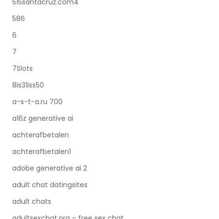
515santacruz.com4
586
6
7
7Slots
8is31iss50
a-s-t-a.ru 700
a16z generative ai
achterafbetalen
achterafbetalen1
adobe generative ai 2
adult chat datingsites
adult chats
adultsexchat.org – free sex chat