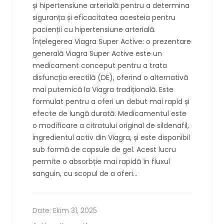
și hipertensiune arterială pentru a determina
siguranța și eficacitatea acesteia pentru
pacienții cu hipertensiune arterială.
Înțelegerea Viagra Super Active: o prezentare
generală Viagra Super Active este un
medicament conceput pentru a trata
disfuncția erectilă (DE), oferind o alternativă
mai puternică la Viagra tradițională. Este
formulat pentru a oferi un debut mai rapid și
efecte de lungă durată. Medicamentul este
o modificare a citratului original de sildenafil,
ingredientul activ din Viagra, și este disponibil
sub formă de capsule de gel. Acest lucru
permite o absorbție mai rapidă în fluxul
sanguin, cu scopul de a oferi…
Date:
Ekim 31, 2025