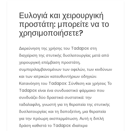
Ευλογιά και χειρουργική
προστάτη: μπορείτε να το
χρησιμοποιήσετε?
Διερεύνηση της χρήσης του Tadapox στη
διαχείριση της στυτικής δυσλειτουργίας μετά από
χειρουργική επέμβαση προστάτη,
συμπεριλαμβανομένων των οφελών, των κινδύνων
και των ιατρικών κατευθυντήριων οδηγιών.
Κατανόηση του Tadapox: Σύνθεση και χρήσεις Το
Tadapox είναι ένα συνδυαστικό φάρμακο που
συνδυάζει δύο δραστικά συστατικά: την
ταδαλαφίλη, γνωστή για τη θεραπεία της στυτικής
δυσλειτουργίας και τη δαποξετίνη, μια θεραπεία
για την πρόωρη εκσπερμάτωση. Αυτή η διπλή
δράση καθιστά το Tadapox ιδιαίτερα