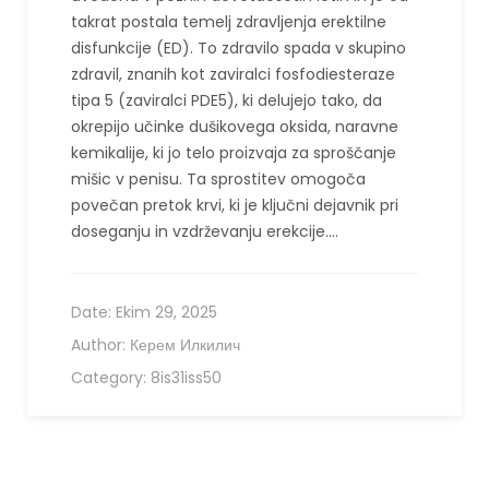
takrat postala temelj zdravljenja erektilne
disfunkcije (ED). To zdravilo spada v skupino
zdravil, znanih kot zaviralci fosfodiesteraze
tipa 5 (zaviralci PDE5), ki delujejo tako, da
okrepijo učinke dušikovega oksida, naravne
kemikalije, ki jo telo proizvaja za sproščanje
mišic v penisu. Ta sprostitev omogoča
povečan pretok krvi, ki je ključni dejavnik pri
doseganju in vzdrževanju erekcije.…
Date:
Ekim 29, 2025
Author:
Керем Илкилич
Category:
8is31iss50