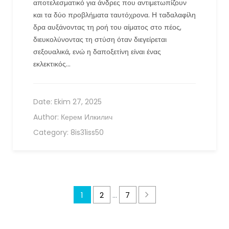
αποτελεσματικό για άνδρες που αντιμετωπίζουν
και τα δύο προβλήματα ταυτόχρονα. Η ταδαλαφίλη
δρα αυξάνοντας τη ροή του αίματος στο πέος,
διευκολύνοντας τη στύση όταν διεγείρεται
σεξουαλικά, ενώ η δαποξετίνη είναι ένας
εκλεκτικός…
Date:
Ekim 27, 2025
Author:
Керем Илкилич
Category:
8is31iss50
1
2
7
…