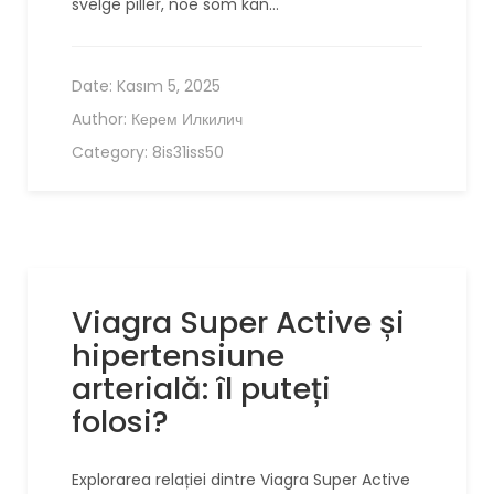
svelge piller, noe som kan…
Date:
Kasım 5, 2025
Author:
Керем Илкилич
Category:
8is31iss50
Viagra Super Active și
hipertensiune
arterială: îl puteți
folosi?
Explorarea relației dintre Viagra Super Active