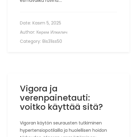
esmavaliku ravina.…
Date:
Kasım 5, 2025
Author:
Керем Илкилич
Category:
8is31iss50
Vigora ja
verenpainetauti:
voitko käyttää sitä?
Vigoran käytön seurausten tutkiminen
hypertensiopotilailla ja huolellisen hoidon