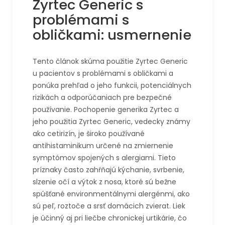
Zyrtec Generic s
problémami s
obličkami: usmernenie
Tento článok skúma použitie Zyrtec Generic
u pacientov s problémami s obličkami a
ponúka prehľad o jeho funkcii, potenciálnych
rizikách a odporúčaniach pre bezpečné
používanie. Pochopenie generika Zyrtec a
jeho použitia Zyrtec Generic, vedecky známy
ako cetirizín, je široko používané
antihistaminikum určené na zmiernenie
symptómov spojených s alergiami. Tieto
príznaky často zahŕňajú kýchanie, svrbenie,
slzenie očí a výtok z nosa, ktoré sú bežne
spúšťané environmentálnymi alergénmi, ako
sú peľ, roztoče a srsť domácich zvierat. Liek
je účinný aj pri liečbe chronickej urtikárie, čo