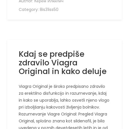
Author:
Керем Илкилич
Category:
8is31iss50
Kdaj se predpiše
zdravilo Viagra
Original in kako deluje
Viagra Original je široko predpisano zdravilo
za erektilno disfunkcijo in razumevanje, kdaj
in kako se uporablja, lahko osvetli njeno vlogo
pri izboljšanju kakovosti življenja bolnikov.
Razumevanje Viagre Original: Pregled Viagra
Original, splošno znana kot sildenafil, je bila
uvedena v poznih devetdesetih letih in je od