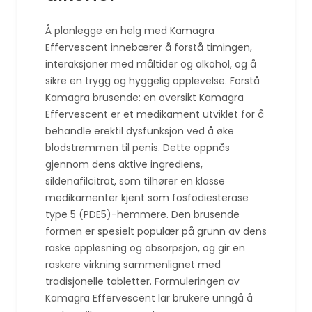
Å planlegge en helg med Kamagra
Effervescent innebærer å forstå timingen,
interaksjoner med måltider og alkohol, og å
sikre en trygg og hyggelig opplevelse. Forstå
Kamagra brusende: en oversikt Kamagra
Effervescent er et medikament utviklet for å
behandle erektil dysfunksjon ved å øke
blodstrømmen til penis. Dette oppnås
gjennom dens aktive ingrediens,
sildenafilcitrat, som tilhører en klasse
medikamenter kjent som fosfodiesterase
type 5 (PDE5)-hemmere. Den brusende
formen er spesielt populær på grunn av dens
raske oppløsning og absorpsjon, og gir en
raskere virkning sammenlignet med
tradisjonelle tabletter. Formuleringen av
Kamagra Effervescent lar brukere unngå å