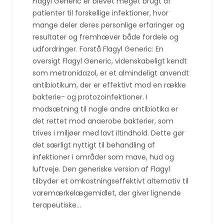
Flagyl Generic er blevet meget brugt af
patienter til forskellige infektioner, hvor
mange deler deres personlige erfaringer og
resultater og fremhæver både fordele og
udfordringer. Forstå Flagyl Generic: En
oversigt Flagyl Generic, videnskabeligt kendt
som metronidazol, er et almindeligt anvendt
antibiotikum, der er effektivt mod en række
bakterie- og protozoinfektioner. I
modsætning til nogle andre antibiotika er
det rettet mod anaerobe bakterier, som
trives i miljøer med lavt iltindhold. Dette gør
det særligt nyttigt til behandling af
infektioner i områder som mave, hud og
luftveje. Den generiske version af Flagyl
tilbyder et omkostningseffektivt alternativ til
varemærkelægemidlet, der giver lignende
terapeutiske…