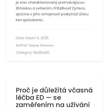
je stav charakterizovaný pretrvávajúcou
žihľavkou a svrbením. Príťažlivosť Zyrtecu
spočíva v jeho schopnosti poskytnúť úľavu
bez spôsobenia…
Date:
Kasım 5, 2025
Author:
Керем Илкилич
Category:
8is31iss50
Proč je důležitá včasná
léčba ED — se
zaměřením na užívání