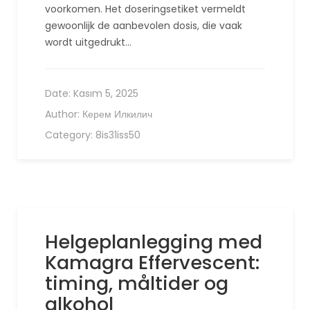
voorkomen. Het doseringsetiket vermeldt
gewoonlijk de aanbevolen dosis, die vaak
wordt uitgedrukt…
Date:
Kasım 5, 2025
Author:
Керем Илкилич
Category:
8is31iss50
Helgeplanlegging med
Kamagra Effervescent:
timing, måltider og
alkohol