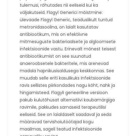
tulemusi, rõhutades nii eeliseid kui ka
väljakutseid. Flagyl Generici mõistmine:
ülevaade Flagyl Generic, teaduslikult tuntud
metronidasoolina, on laialt kasutatav
antibiootikum, mis on efektiivne
mitmesuguste bakteriaalsete ja algloomsete
infektsioonide vastu. Erinevalt mõnest teisest
antibiootikumist on see suunatud
anaeroobsetele bakteritele, mis arenevad
madala hapnikusisaldusega keskkonnas. See
muudab selle eriti kasulikuks infektsioonide
ravis sellistes piirkondades nagu kõht, nahk ja
hingamisteed. Flagyli geneeriline versioon
pakub kulutõhusat alternatiivi kaubamärgiga
ravimile, pakkudes sarnaseid terapeutilisi
eeliseid. See on laialdaselt saadaval ja seda
määravad tervishoiutöötajad kogu
maailmas, sageli teatud infektsioonide