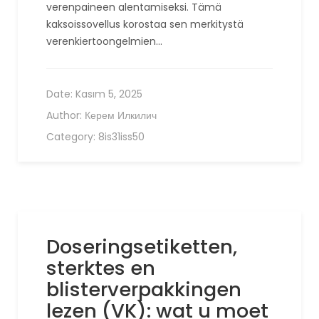
verenpaineen alentamiseksi. Tämä
kaksoissovellus korostaa sen merkitystä
verenkiertoongelmien…
Date:
Kasım 5, 2025
Author:
Керем Илкилич
Category:
8is31iss50
Doseringsetiketten,
sterktes en
blisterverpakkingen
lezen (VK): wat u moet