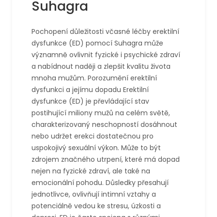
Suhagra
Pochopení důležitosti včasné léčby erektilní
dysfunkce (ED) pomocí Suhagra může
významně ovlivnit fyzické i psychické zdraví
a nabídnout naději a zlepšit kvalitu života
mnoha mužům. Porozumění erektilní
dysfunkci a jejímu dopadu Erektilní
dysfunkce (ED) je převládající stav
postihující miliony mužů na celém světě,
charakterizovaný neschopností dosáhnout
nebo udržet erekci dostatečnou pro
uspokojivý sexuální výkon. Může to být
zdrojem značného utrpení, které má dopad
nejen na fyzické zdraví, ale také na
emocionální pohodu. Důsledky přesahují
jednotlivce, ovlivňují intimní vztahy a
potenciálně vedou ke stresu, úzkosti a