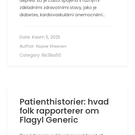
depresi. ED je často spojena s různými
základními zdravotními stavy, jako je
diabetes, kardiovaskulární onemocnění…
Date:
Kasım 5, 2025
Author:
Керем Илкилич
Category:
8is31iss50
Patienthistorier: hvad
folk rapporterer om
Flagyl Generic