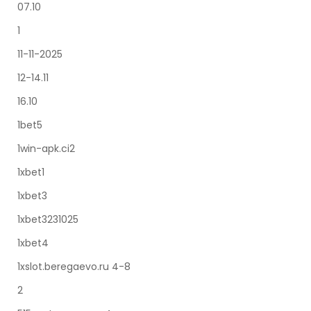
07.10
1
11-11-2025
12-14.11
16.10
1bet5
1win-apk.ci2
1xbet1
1xbet3
1xbet3231025
1xbet4
1xslot.beregaevo.ru 4-8
2