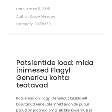
Date:
Kasım 5, 2025
Author:
Керем Илкилич
Category:
8is31iss50
Patsientide lood: mida
inimesed Flagyl
Genericu kohta
teatavad
Patsiendid on Flagyl Genericut laialdaselt
kasutanud erinevate infektsioonide puhul,
paljud on jaganud oma isiklikke kogemusi ja