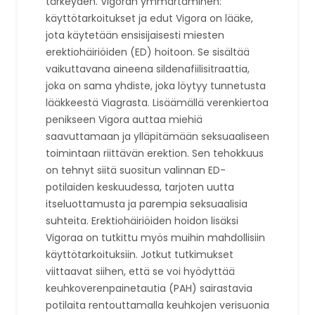
tärkeyden. Vigoran ymmärtäminen:
käyttötarkoitukset ja edut Vigora on lääke,
jota käytetään ensisijaisesti miesten
erektiohäiriöiden (ED) hoitoon. Se sisältää
vaikuttavana aineena sildenafiilisitraattia,
joka on sama yhdiste, joka löytyy tunnetusta
lääkkeestä Viagrasta. Lisäämällä verenkiertoa
penikseen Vigora auttaa miehiä
saavuttamaan ja ylläpitämään seksuaaliseen
toimintaan riittävän erektion. Sen tehokkuus
on tehnyt siitä suositun valinnan ED-
potilaiden keskuudessa, tarjoten uutta
itseluottamusta ja parempia seksuaalisia
suhteita. Erektiohäiriöiden hoidon lisäksi
Vigoraa on tutkittu myös muihin mahdollisiin
käyttötarkoituksiin. Jotkut tutkimukset
viittaavat siihen, että se voi hyödyttää
keuhkoverenpainetautia (PAH) sairastavia
potilaita rentouttamalla keuhkojen verisuonia