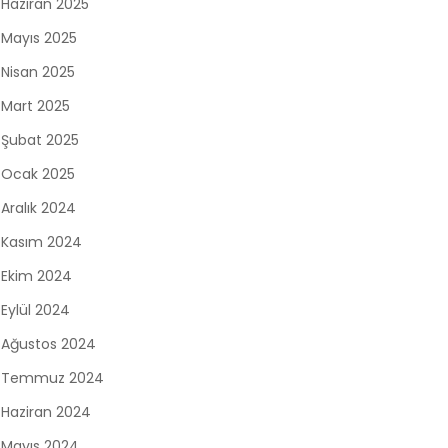
Haziran 2025
Mayıs 2025
Nisan 2025
Mart 2025
Şubat 2025
Ocak 2025
Aralık 2024
Kasım 2024
Ekim 2024
Eylül 2024
Ağustos 2024
Temmuz 2024
Haziran 2024
Mayıs 2024