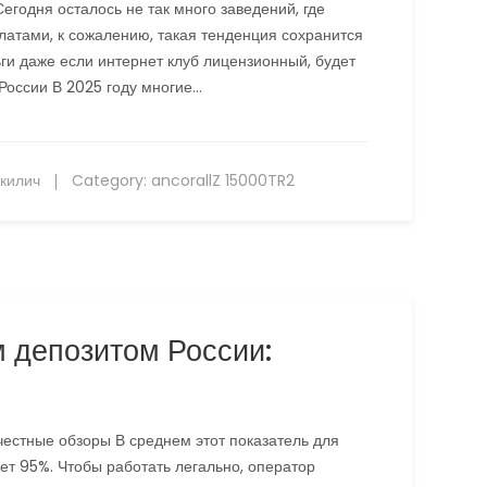
егодня осталось не так много заведений, где
латами, к сожалению, такая тенденция сохранится
ьги даже если интернет клуб лицензионный, будет
России В 2025 году многие…
килич
Category:
ancorallZ 15000TR2
 депозитом России:
естные обзоры В среднем этот показатель для
ет 95%. Чтобы работать легально, оператор