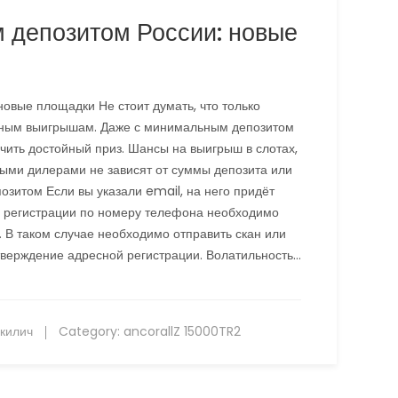
 депозитом России: новые
овые площадки Не стоит думать, что только
льным выигрышам. Даже с минимальным депозитом
учить достойный приз. Шансы на выигрыш в слотах,
выми дилерами не зависят от суммы депозита или
озитом Если вы указали email, на него придёт
я регистрации по номеру телефона необходимо
. В таком случае необходимо отправить скан или
тверждение адресной регистрации. Волатильность…
килич
Category:
ancorallZ 15000TR2