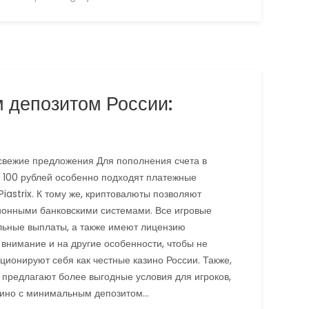
 депозитом России:
свежие предложения Для пополнения счета в
 100 рублей особенно подходят платежные
Piastrix. К тому же, криптовалюты позволяют
ционными банковскими системами. Все игровые
льные выплаты, а также имеют лицензию
 внимание и на другие особенности, чтобы не
ционируют себя как честные казино России. Также,
ю предлагают более выгодные условия для игроков,
азино с минимальным депозитом…