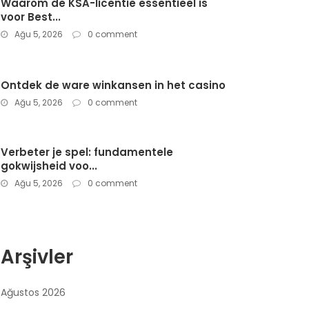
Waarom de KSA-licentie essentieel is
voor Best...
Ağu 5, 2026
0 comment
Ontdek de ware winkansen in het casino
Ağu 5, 2026
0 comment
Verbeter je spel: fundamentele
gokwijsheid voo...
Ağu 5, 2026
0 comment
Arşivler
Ağustos 2026