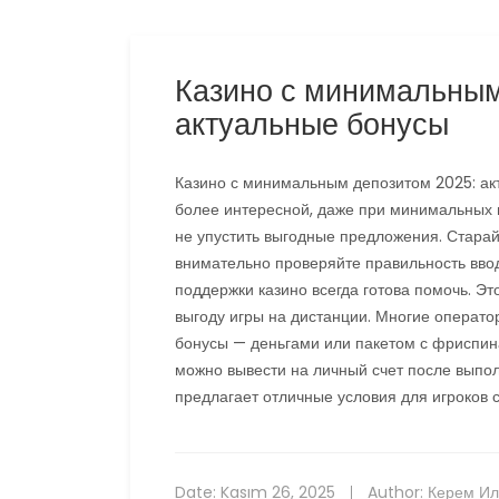
Казино с минимальным
актуальные бонусы
Казино с минимальным депозитом 2025: ак
более интересной, даже при минимальных 
не упустить выгодные предложения. Стара
внимательно проверяйте правильность вво
поддержки казино всегда готова помочь. Э
выгоду игры на дистанции. Многие операт
бонусы — деньгами или пакетом с фриспин
можно вывести на личный счет после выпол
предлагает отличные условия для игроков
Date:
Kasım 26, 2025
Author:
Керем Ил