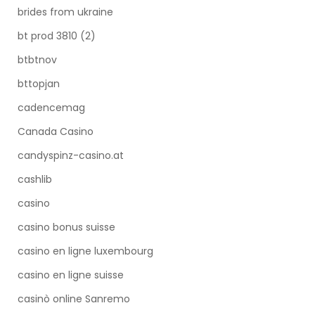
brides from ukraine
bt prod 3810 (2)
btbtnov
bttopjan
cadencemag
Canada Casino
candyspinz-casino.at
cashlib
casino
casino bonus suisse
casino en ligne luxembourg
casino en ligne suisse
casinò online Sanremo