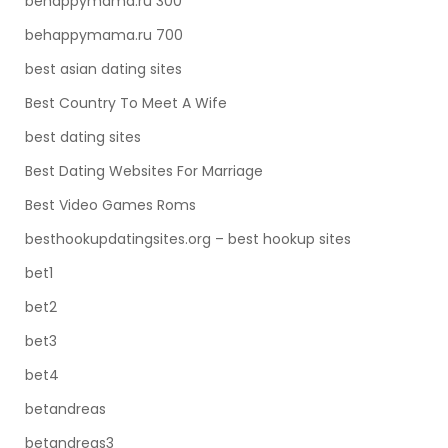
behappymama.ru 300
behappymama.ru 700
best asian dating sites
Best Country To Meet A Wife
best dating sites
Best Dating Websites For Marriage
Best Video Games Roms
besthookupdatingsites.org – best hookup sites
bet1
bet2
bet3
bet4
betandreas
betandreas3