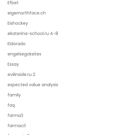
Efbet
eigernorthface.ch
Eishockey
ekaterina-school.ru 4-8
Eldorado
engelsegoksites
Essay
evilinside.ru 2
expected value analysis
family
faq
farma3
farmaci1