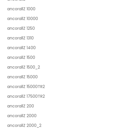
ancorallZ 1000
ancorallZ 10000
ancorallZ 1250
ancorallZ 1310
ancorallZ 1400
ancorallZ 1500
ancorallZ 1500_2
ancorallZ 15000
ancorallZ 15000TR2
ancorallZ 17500TR2
ancorallZ 200
ancorallZ 2000
ancorallZ 2000_2