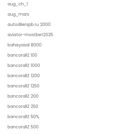
aug_ch_1
aug_mars
autodilerspb.ru 2000
aviator-mostbet2025
bahisyasal 8000
bancorallZ 100
bancorallZ 1000
bancorallZ 1200
bancorallZ 1250
bancorallZ 200
bancorallZ 250
bancorallZ 50%
bancorallZ 500