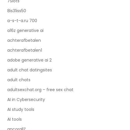
7Slots
8is31iss50
a-s-t-a.ru 700
a16z generative ai
achterafbetalen
achterafbetalen1
adobe generative ai 2
adult chat datingsites
adult chats
adultsexchat.org – free sex chat
AI in Cybersecurity
AI study tools
AI tools
ancorallZ