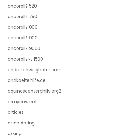
ancorallZ 520
ancorallZ 750
ancorallZ 800
ancorallZ 900
ancorallZ 9000
ancorallZNL 1500
andreschweighofer.com
antikaeltehilfe.de
aquinascenterphilly.org2
armynow.net
articles
asian dating
asking