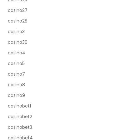
casino27
casino28
casino3
casino30
casino4
casino5
casino7
casino8
casino9
casinobet1
casinobet2
casinobet3
casinobet4