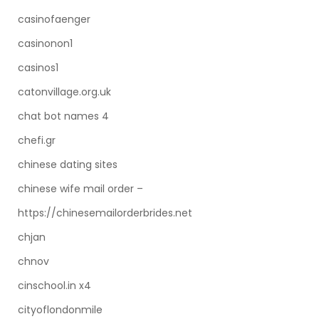
casinofaenger
casinonon1
casinos1
catonvillage.org.uk
chat bot names 4
chefi.gr
chinese dating sites
chinese wife mail order –
https://chinesemailorderbrides.net
chjan
chnov
cinschool.in x4
cityoflondonmile