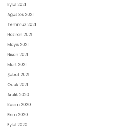
Eylül 2021
Ağustos 2021
Temmuz 2021
Haziran 2021
Mayıs 2021
Nisan 2021
Mart 2021
Şubat 2021
Ocak 2021
Aralık 2020
Kasım 2020
Ekim 2020
Eylül 2020