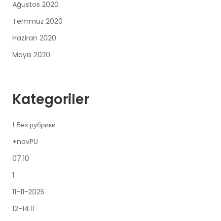
Ağustos 2020
Temmuz 2020
Haziran 2020
Mayıs 2020
Kategoriler
! Без рубрики
+novPU
07.10
1
11-11-2025
12-14.11