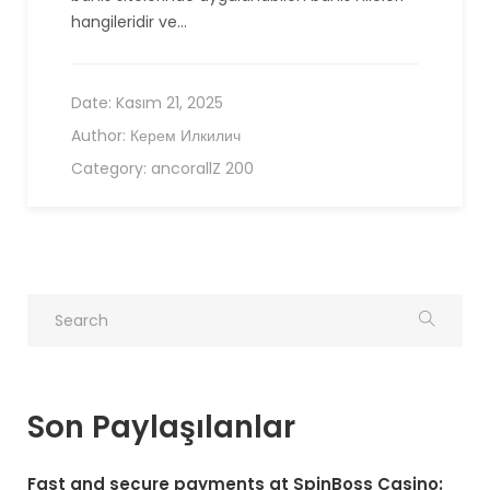
hangileridir ve…
Date:
Kasım 21, 2025
Author:
Керем Илкилич
Category:
ancorallZ 200
Son Paylaşılanlar
Fast and secure payments at SpinBoss Casino: