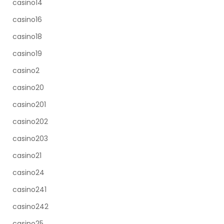
casino14
casino16
casino18
casino19
casino2
casino20
casino201
casino202
casino203
casino21
casino24
casino241
casino242
casino25