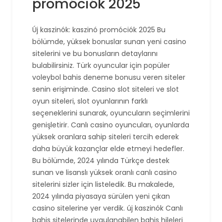
promóciók 2025
Új kaszinók: kaszinó promóciók 2025 Bu
bölümde, yüksek bonuslar sunan yeni casino
sitelerini ve bu bonusların detaylarını
bulabilirsiniz. Türk oyuncular için popüler
voleybol bahis deneme bonusu veren siteler
senin erişiminde. Casino slot siteleri ve slot
oyun siteleri, slot oyunlarının farklı
seçeneklerini sunarak, oyuncuların seçimlerini
genişletirir. Canlı casino oyuncuları, oyunlarda
yüksek oranlara sahip siteleri tercih ederek
daha büyük kazançlar elde etmeyi hedefler.
Bu bölümde, 2024 yılında Türkçe destek
sunan ve lisanslı yüksek oranlı canlı casino
sitelerini sizler için listeledik. Bu makalede,
2024 yılında piyasaya sürülen yeni çıkan
casino sitelerine yer verdik. új kaszinók Canlı
bahis sitelerinde uygulanabilen bahis hileleri