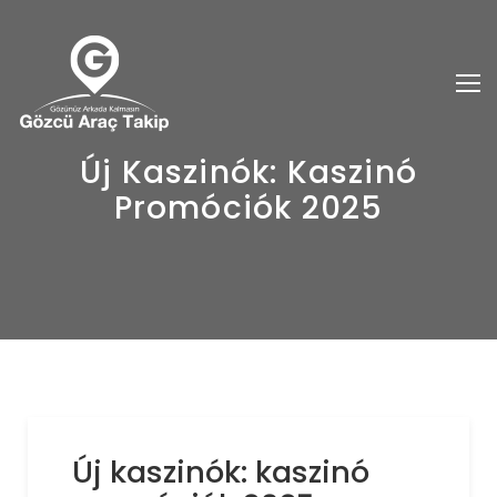
Új Kaszinók: Kaszinó
Promóciók 2025
Új kaszinók: kaszinó