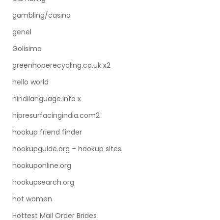
gambling/casino
genel
Golisimo
greenhoperecycling.co.uk x2
hello world
hindilanguage.info x
hipresurfacingindia.com2
hookup friend finder
hookupguide.org – hookup sites
hookuponline.org
hookupsearch.org
hot women
Hottest Mail Order Brides