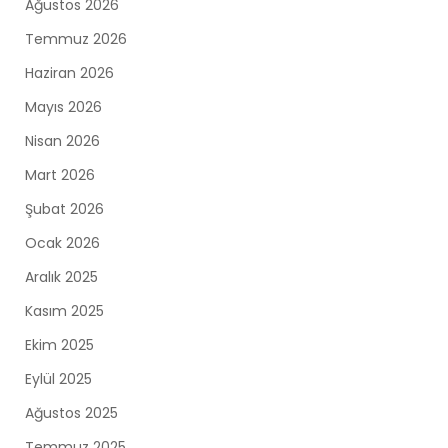
Ağustos 2026
Temmuz 2026
Haziran 2026
Mayıs 2026
Nisan 2026
Mart 2026
Şubat 2026
Ocak 2026
Aralık 2025
Kasım 2025
Ekim 2025
Eylül 2025
Ağustos 2025
Temmuz 2025