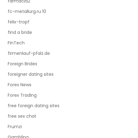
farmacia2
fc-metallurg.ru 10
felix-tropf
find a bride
FinTech
firmenlauf-pfalz.de
Foreign Brides
foreigner dating sites
Forex News
Forex Trading
free foreign dating sites
free sex chat
Frumzi
Gambling