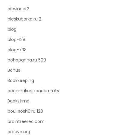
bitwinner2
bleskuborka.ru 2
blog
blog-1281
blog-733
bohopanna.ru 500
Bonus
Bookkeeping
bookmakerszondercruks
Bookstime
bou-sosh6.ru 120
braintreerec.com
brbcva.org