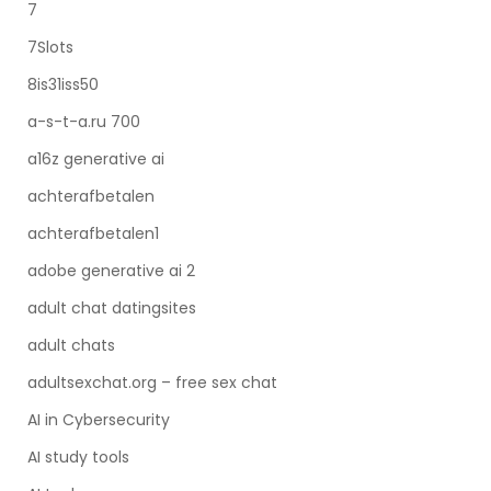
7
7Slots
8is31iss50
a-s-t-a.ru 700
a16z generative ai
achterafbetalen
achterafbetalen1
adobe generative ai 2
adult chat datingsites
adult chats
adultsexchat.org – free sex chat
AI in Cybersecurity
AI study tools