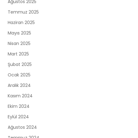
Ağustos 2025
Temmuz 2025
Haziran 2025
Mayıs 2025
Nisan 2025
Mart 2025
Şubat 2025
Ocak 2025
Aralık 2024
Kasım 2024
Ekim 2024
Eylül 2024
Ağustos 2024
Temmuz 2024