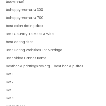
bedwinner1
behappymama.ru 300
behappymama.ru 700
best asian dating sites
Best Country To Meet A Wife
best dating sites
Best Dating Websites For Marriage
Best Video Games Roms
besthookupdatingsites.org – best hookup sites
bet1
bet2
bet3
bet4