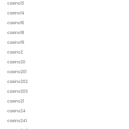
casino13
casino14
casino16
casino18
casino19
casino2
casino20
casino201
casino202
casino203
casino21
casino24
casino241