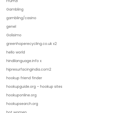
Frumzi
Gambling
gambling/casino
genel
Golisimo
greenhoperecycling.co.uk x2
hello world
hindilanguage.info x
hipresurfacingindia.com2
hookup friend finder
hookupguide.org – hookup sites
hookuponline.org
hookupsearch.org
hot women