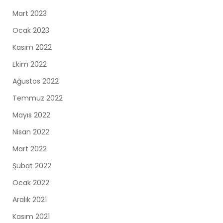
Mart 2023
Ocak 2023
Kasım 2022
Ekim 2022
Ağustos 2022
Temmuz 2022
Mayıs 2022
Nisan 2022
Mart 2022
Şubat 2022
Ocak 2022
Aralık 2021
Kasım 2021