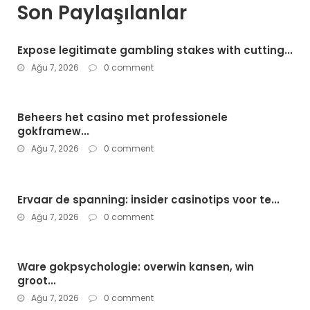
Son Paylaşılanlar
Expose legitimate gambling stakes with cutting...
Ağu 7, 2026
0 comment
Beheers het casino met professionele
gokframew...
Ağu 7, 2026
0 comment
Ervaar de spanning: insider casinotips voor te...
Ağu 7, 2026
0 comment
Ware gokpsychologie: overwin kansen, win
groot...
Ağu 7, 2026
0 comment