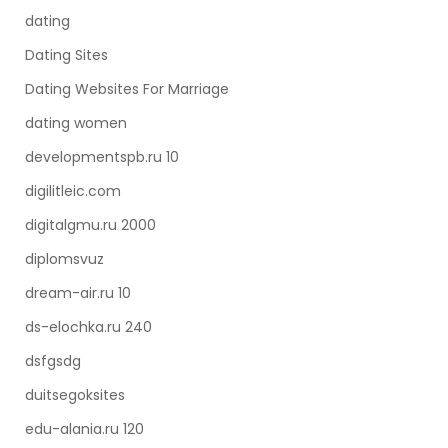
dating
Dating Sites
Dating Websites For Marriage
dating women
developmentspb.ru 10
digilitleic.com
digitalgmu.ru 2000
diplomsvuz
dream-air.ru 10
ds-elochka.ru 240
dsfgsdg
duitsegoksites
edu-alania.ru 120