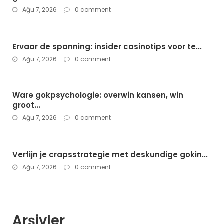
Ağu 7, 2026
0 comment
Ervaar de spanning: insider casinotips voor te...
Ağu 7, 2026
0 comment
Ware gokpsychologie: overwin kansen, win
groot...
Ağu 7, 2026
0 comment
Verfijn je crapsstrategie met deskundige gokin...
Ağu 7, 2026
0 comment
Arşivler