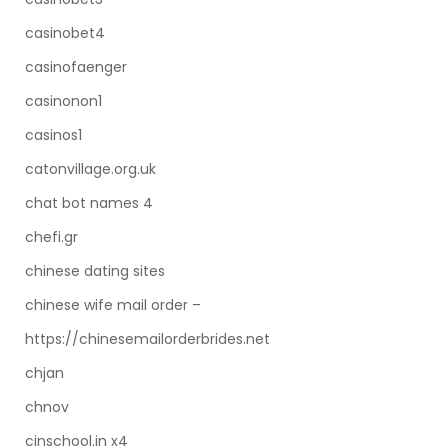
casinobet4
casinofaenger
casinonon1
casinos1
catonvillage.org.uk
chat bot names 4
chefi.gr
chinese dating sites
chinese wife mail order –
https://chinesemailorderbrides.net
chjan
chnov
cinschool.in x4