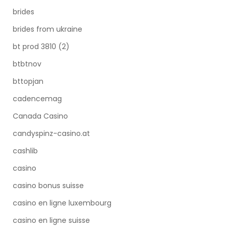
brides
brides from ukraine
bt prod 3810 (2)
btbtnov
bttopjan
cadencemag
Canada Casino
candyspinz-casino.at
cashlib
casino
casino bonus suisse
casino en ligne luxembourg
casino en ligne suisse